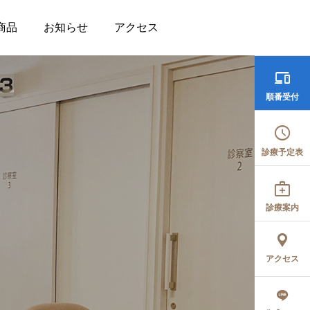
商品
お知らせ
アクセス

順番受付

診療予定表

自費診療
診療案内
保険が適用されない診療をご希
場合も、安全にご提供いたしま
アクセス