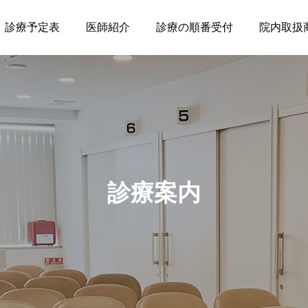
診療予定表
医師紹介
診療の順番受付
院内取扱
診療案内
小児皮膚科
皮膚
小児特有の肌トラブルに対し、皮膚
健康
たし
科専門医が丁寧にかつやさしく対応
望の
いたします。
す。