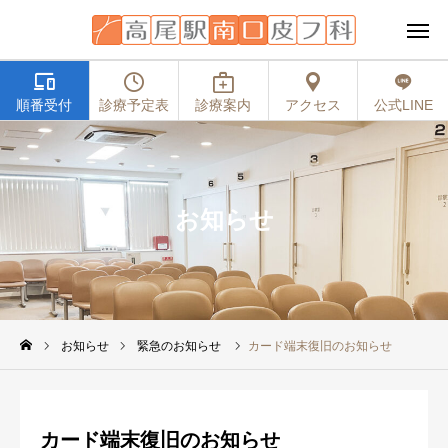
devices


medical_services

順番受付
順番受付
診療予定表
診療予定表
診療案内
診療案内
アクセス
アクセス
公式LINE
公式LINE
当院について
診療案内
お知らせ
診療予定表
医師紹介
診療の順番受付
お知らせ
緊急のお知らせ
カード端末復旧のお知らせ
院内取扱商品
カード端末復旧のお知らせ
お知らせ